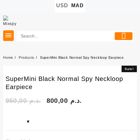
Skip
USD
MAD
to
content
Home
Products
SuperMini Black Normal Spy Neckloop Earpiece
Sale!
Sale!
SuperMini Black Normal Spy Neckloop
Earpiece
950,00
د.م.
800,00
د.م.