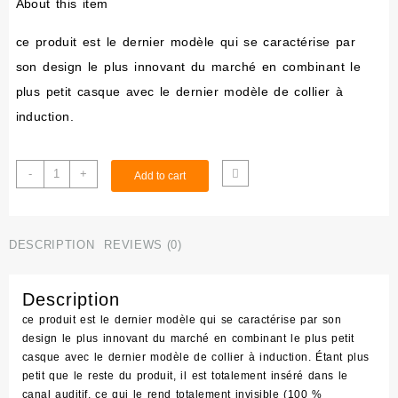
About this item
ce produit est le dernier modèle qui se caractérise par
son design le plus innovant du marché en combinant le
plus petit casque avec le dernier modèle de collier à
induction.
SuperMini
-
+
Add to cart
Black
Normal
Spy
Neckloop
DESCRIPTION
REVIEWS (0)
Earpiece
quantity
Description
ce produit est le dernier modèle qui se caractérise par son
design le plus innovant du marché en combinant le plus petit
casque avec le dernier modèle de collier à induction. Étant plus
petit que le reste du produit, il est totalement inséré dans le
canal auditif, ce qui le rend totalement invisible (100 %