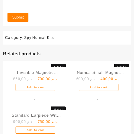
Category:
Spy Normal Kits
Related products
Sale!
Sale!
Invisible Magnetic
Normal Small Magnet
850,00
د.م.
700,00
د.م.
600,00
د.م.
400,00
د.م.
Earpieces FULL SET With
Earpiece Device
Neckloop
Add to cart
Add to cart
Sale!
Standard Earpiece With
900,00
د.م.
750,00
د.م.
External MIC Neckloop
Add to cart