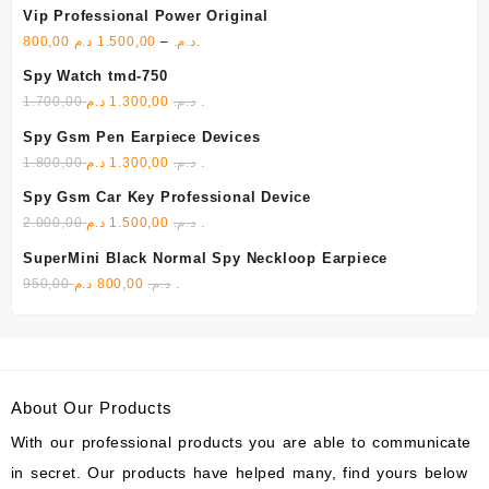
Vip Professional Power Original
800,00
1.500,00
–
د.م.
د.م.
Spy Watch tmd-750
1.700,00
1.300,00
د.م.
د.م.
Spy Gsm Pen Earpiece Devices
1.800,00
1.300,00
د.م.
د.م.
Spy Gsm Car Key Professional Device
2.000,00
1.500,00
د.م.
د.م.
SuperMini Black Normal Spy Neckloop Earpiece
950,00
800,00
د.م.
د.م.
About Our Products
With our professional products you are able to communicate
in secret. Our products have helped many, find yours below