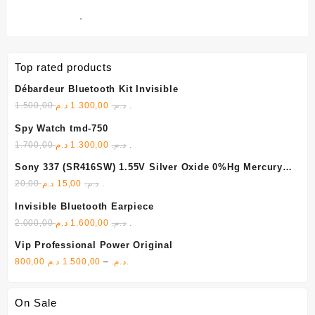
Top rated products
Débardeur Bluetooth Kit Invisible
1.500,00
1.300,00
د.م.
د.م.
Spy Watch tmd-750
1.700,00
1.300,00
د.م.
د.م.
Sony 337 (SR416SW) 1.55V Silver Oxide 0%Hg Mercury
Free
20,00
15,00
د.م.
د.م.
Invisible Bluetooth Earpiece
2.000,00
1.600,00
د.م.
د.م.
Vip Professional Power Original
800,00
1.500,00
–
د.م.
د.م.
On Sale